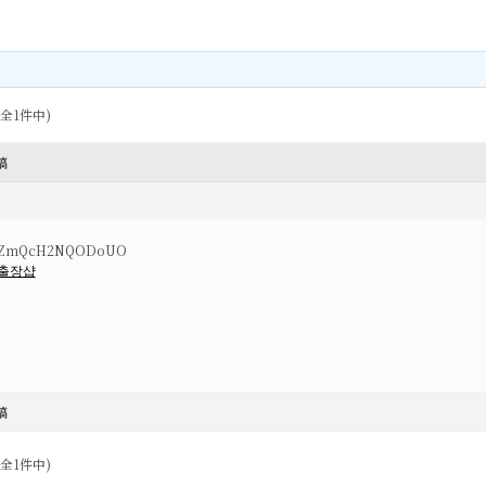
(全1件中)
稿
ZmQcH2NQODoUO
출장샵
稿
(全1件中)