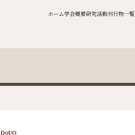
ホーム
学会概要
研究活動
刊行物一覧
DoUO