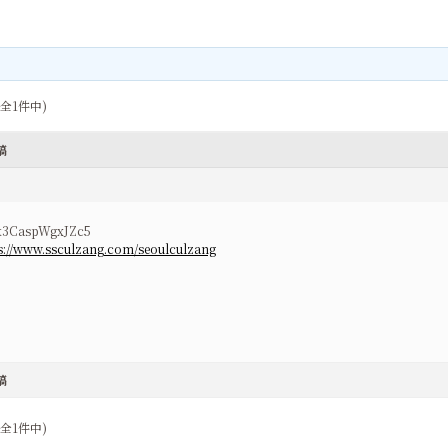
(全1件中)
稿
k3CaspWgxJZc5
s://www.ssculzang.com/seoulculzang
稿
(全1件中)