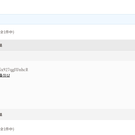
(全1件中)
稿
5x927qgIUnhcR
출장샵
稿
(全1件中)