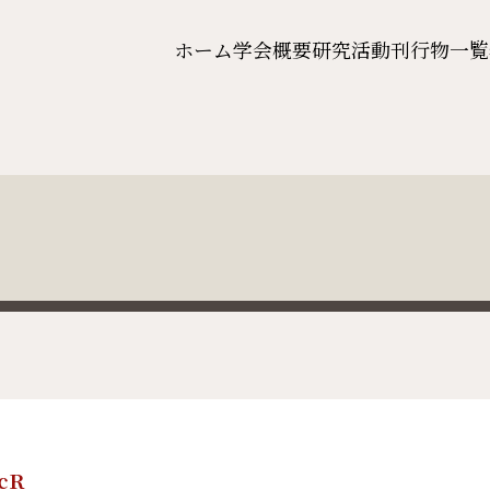
ホーム
学会概要
研究活動
刊行物一覧
cR