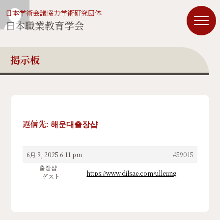
日本学術会議協力学術研究団体
日本職業教育学会
掲示板
返信先: 해운대출장샵
6月 9, 2025 6:11 pm
#59015
출장샵
https://www.dilsae.com/ulleung
ゲスト