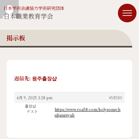
日本学術会議協力学術研究団体
日本職業教育学会
掲示板
返信先: 원주출장샵
6月 9, 2025 3:28 pm
#58580
출장샵
https://www.roa58.com/bolyeongch
ゲスト
uljangsyab