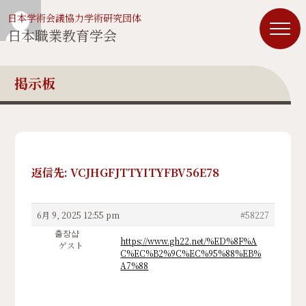
日本学術会議協力学術研究団体
日本職業教育学会
掲示板
返信先: VCJHGFJTTYITYFBV56E78
6月 9, 2025 12:55 pm
#58227
출장샵
https://www.gh22.net/%ED%8F%A
ゲスト
C%EC%B2%9C%EC%95%88%EB%
A7%88