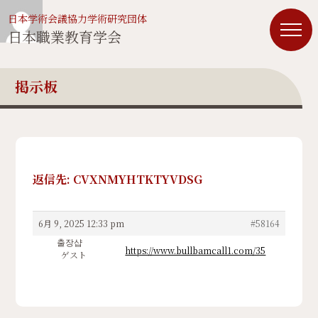
日本学術会議協力学術研究団体
日本職業教育学会
掲示板
返信先: CVXNMYHTKTYVDSG
6月 9, 2025 12:33 pm
#58164
출장샵
https://www.bullbamcall1.com/35
ゲスト