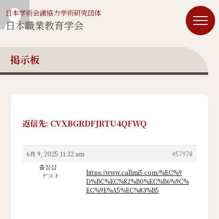
日本学術会議協力学術研究団体
日本職業教育学会
掲示板
返信先: CVXBGRDFJRTU4QFWQ
6月 9, 2025 11:32 am
#57978
출장샵
https://www.callmi5.com/%EC%9
ゲスト
D%BC%EC%82%B0%EC%B6%9C%
EC%9E%A5%EC%83%B5