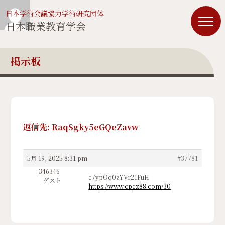
日本学術会議協力学術研究団体
日本職業教育学会
掲示板
返信先: RaqSgky5eGQeZavw
5月 19, 2025 8:31 pm
#37781
346346
c7ypOq0zYVr21FuH
ゲスト
https://www.cpcz88.com/30