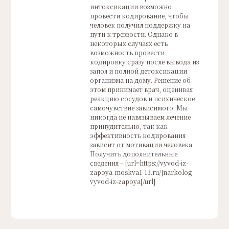
интоксикации возможно
провести кодирование, чтобы
человек получил поддержку на
пути к трезвости. Однако в
некоторых случаях есть
возможность провести
кодировку сразу после вывода из
запоя и полной детоксикации
организма на дому. Решение об
этом принимает врач, оценивая
реакцию сосудов и психическое
самочувствие зависимого. Мы
никогда не навязываем лечение
принудительно, так как
эффективность кодирования
зависит от мотивации человека.
Получить дополнительные
сведения – [url=https://vyvod-iz-
zapoya-moskva1-13.ru/]narkolog-
vyvod-iz-zapoya[/url]