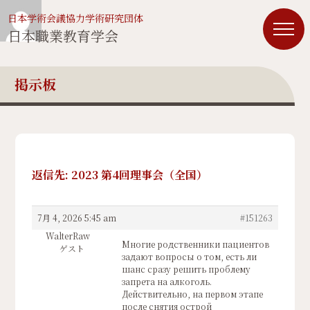
日本学術会議協力学術研究団体
日本職業教育学会
掲示板
返信先: 2023 第4回理事会（全国）
7月 4, 2026 5:45 am
#151263
WalterRaw
Многие родственники пациентов
ゲスト
задают вопросы о том, есть ли
шанс сразу решить проблему
запрета на алкоголь.
Действительно, на первом этапе
после снятия острой