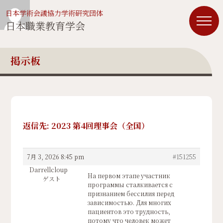
日本学術会議協力学術研究団体
日本職業教育学会
掲示板
返信先: 2023 第4回理事会（全国）
7月 3, 2026 8:45 pm
#151255
Darrellcloup
На первом этапе участник
ゲスト
программы сталкивается с
признанием бессилия перед
зависимостью. Для многих
пациентов это трудность,
потому что человек может