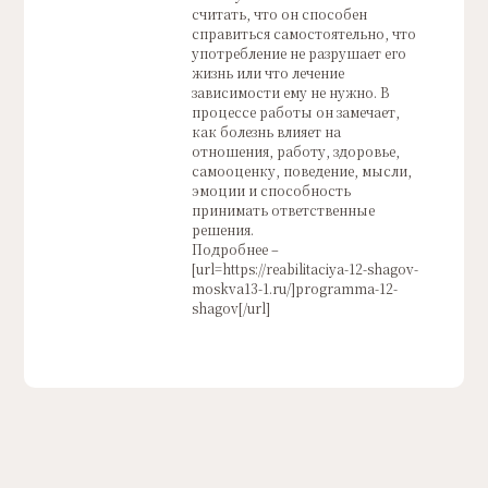
считать, что он способен
справиться самостоятельно, что
употребление не разрушает его
жизнь или что лечение
зависимости ему не нужно. В
процессе работы он замечает,
как болезнь влияет на
отношения, работу, здоровье,
самооценку, поведение, мысли,
эмоции и способность
принимать ответственные
решения.
Подробнее –
[url=https://reabilitaciya-12-shagov-
moskva13-1.ru/]programma-12-
shagov[/url]