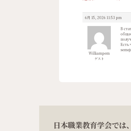
6月 15, 2026 11:53 pm
В ста
общес
получ
Есть ч
semej
Williampem
ゲスト
日本職業教育学会では