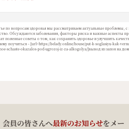
тье по вопросам здоровья мы рассматриваем актуальные проблемы, с
тво. Обсуждаются заболевания, факторы риска и важные аспекты п
ат полезные советы о том, как сохранить здоровье и улучшить качест
ему поучиться – [url=https://belady.online/house/put-k-soglasiyu-kak-vernut
noe-schaste-okazalos-pod-ugrozoj-iz-za-alkogolya/]вывод из запоя на дому
、会員の皆さんへ
最新のお知らせ
をメー