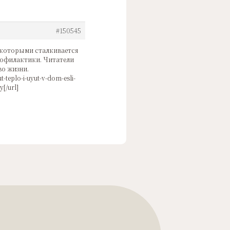
#150545
 которыми сталкивается
рофилактики. Читатели
во жизни.
-teplo-i-uyut-v-dom-esli-
[/url]