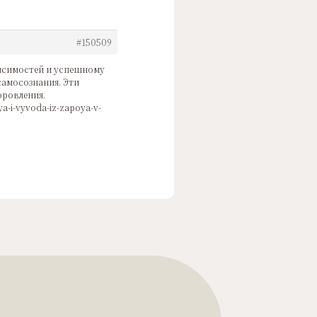
#150509
исимостей и успешному
амосознания. Эти
оровления.
a-i-vyvoda-iz-zapoya-v-