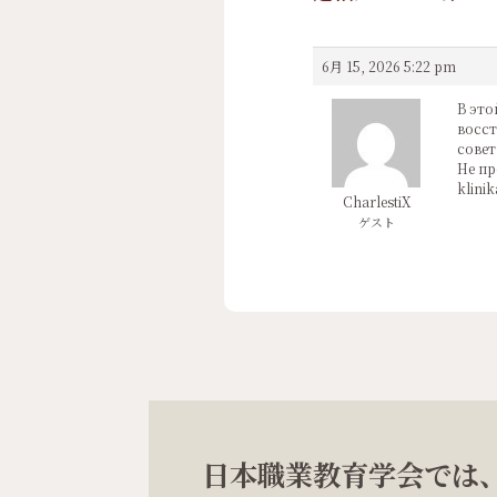
6月 15, 2026 5:22 pm
В это
восст
совет
Не пр
klini
CharlestiX
ゲスト
日本職業教育学会では