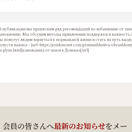
й публикации мы предложим ряд рекомендаций по избавлению от зав
ановлению. Мы обсудим методы привлечения поддержки и важность с
ы помогут людям вернуться к нормальной жизни и стать на путь вызд
опусти важное – [url=https://poiskmonet.com/preimushhestva-obrashheniy
ka-plyus.html]капельница от запоя в Донецке[/url]
、会員の皆さんへ
最新のお知らせ
をメー