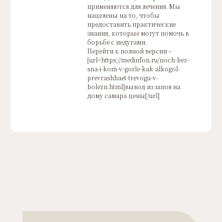
применяются для лечения. Мы
нацелены на то, чтобы
предоставить практические
знания, которые могут помочь в
борьбе с недугами.
Перейти к полной версии –
[url=https://medinfon.ru/noch-bez-
sna-i-kom-v-gorle-kak-alkogol-
prevrashhaet-trevogu-v-
bolezn.html]вывод из запоя на
дому самара цены[/url]