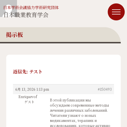
日本学術会議協力学術研究団体
日本職業教育学会
掲示板
返信先: テスト
6月 13, 2026 1:13 pm
#150493
Enriquevof
В этой публикации мы
ゲスト
обсуждаем современные методы
лечения различных заболеваний.
Читатели узнают о новых
медикаментах, терапиях и
исследованиях, которые активно