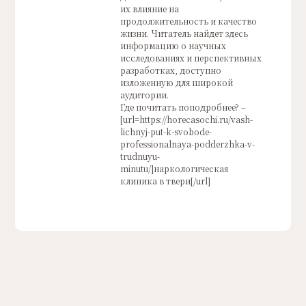
их влияние на
продолжительность и качество
жизни. Читатель найдет здесь
информацию о научных
исследованиях и перспективных
разработках, доступно
изложенную для широкой
аудитории.
Где почитать поподробнее? –
[url=https://horecasochi.ru/vash-
lichnyj-put-k-svobode-
professionalnaya-podderzhka-v-
trudnuyu-
minutu/]наркологическая
клиника в твери[/url]