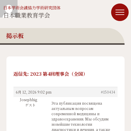
日本学術会議協力学術研究団体
日本職業教育学会
掲示板
返信先: 2023 第4回理事会（全国）
6月 12, 2026 9:02 pm
#150434
Josephhig
Эта публикация посвящена
ゲスト
актуальным вопросам
современной медицины и
здравоохранения. Мы обсудим
новейшие технологии
диагностики и лечения, а также