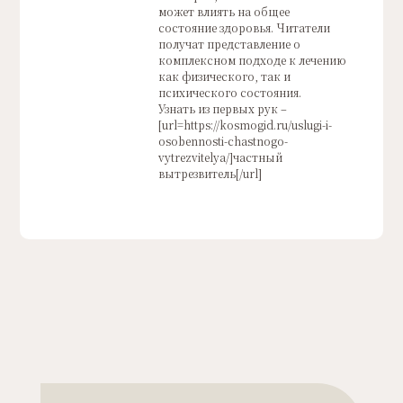
может влиять на общее
состояние здоровья. Читатели
получат представление о
комплексном подходе к лечению
как физического, так и
психического состояния.
Узнать из первых рук –
[url=https://kosmogid.ru/uslugi-i-
osobennosti-chastnogo-
vytrezvitelya/]частный
вытрезвитель[/url]