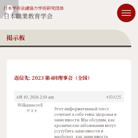
日本学術会議協力学術研究団体
日本職業教育学会
掲示板
返信先: 2023 第4回理事会（全国）
6月 10, 2026 2:10 am
#150225
WilliamscovE
Этот информативный текст
ゲスト
сочетает в себе темы здоровья и
зависимости. Мы обсудим, как
хронические заболевания могут
усугубить зависимости и
наоборот, как зависимость