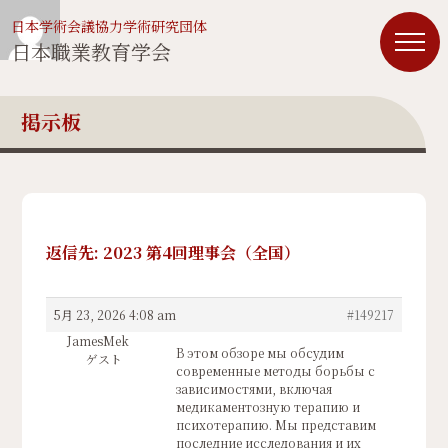
日本学術会議協力学術研究団体
日本職業教育学会
掲示板
返信先: 2023 第4回理事会（全国）
5月 23, 2026 4:08 am
#149217
JamesMek
В этом обзоре мы обсудим
ゲスト
современные методы борьбы с
зависимостями, включая
медикаментозную терапию и
психотерапию. Мы представим
последние исследования и их