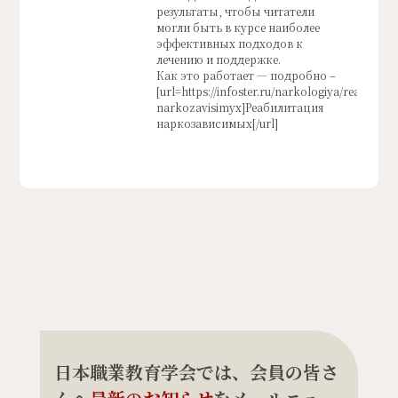
результаты, чтобы читатели
могли быть в курсе наиболее
эффективных подходов к
лечению и поддержке.
Как это работает — подробно –
[url=https://infoster.ru/narkologiya/reabilitacz
narkozavisimyx]Реабилитация
наркозависимых[/url]
日本職業教育学会では、会員の皆さ