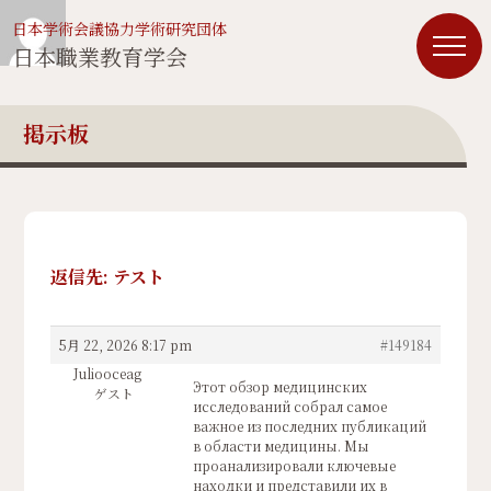
日本学術会議協力学術研究団体
日本職業教育学会
掲示板
返信先: テスト
5月 22, 2026 8:17 pm
#149184
Juliooceag
Этот обзор медицинских
ゲスト
исследований собрал самое
важное из последних публикаций
в области медицины. Мы
проанализировали ключевые
находки и представили их в