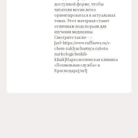
доступной форме, чтобы
читатели могли легко
ориентироваться в актуальных
темах. Этот материал станет
отличным подспорьем для
изучения медицины.
Смотрите также… –
[url=https://www.ruffnews.ru/v-
chem-zaklyuchaetsya-rabota-
narkologicheskih-
klinik]Наркологическая клиника
«Похмельная служба» в
Краснодаре.[/url]