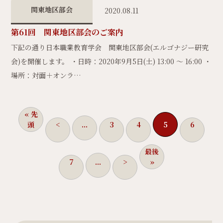
関東地区部会
2020.08.11
第61回 関東地区部会のご案内
下記の通り日本職業教育学会 関東地区部会(エルゴナジー研究
会)を開催します。 ・日時：2020年9月5日(土) 13:00 ～ 16:00 ・
場所：対面＋オンラ…
« 先
頭
<
...
3
4
5
6
最後
7
...
>
»