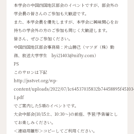
本学会の中国四国地区部会のイベントですが、部会外の
学会員の皆さんのご参加も大歓迎です。
また、本学会員を優先しますが、本学会に興味関心をお
持ちの学会外の方のご参加も同じく大歓迎します。
皆さん、ぜひご参加ください。
中国四国地区部会事務局：片山勝己（マツダ（株）勤
務、放送大学学生 byi21403@nifty.com）
PS
このサロンは下記
http://jsstvet.org/wp-
content/uploads/2022/07/1c64537035832b74458895f45103
1.pdf
でご案内した5項のイベントです。
大会中部会(10/15土、10:30～)の前座、予習/予告編とし
てお楽しみください。
＜連絡用雛形＞コピーしてご利用ください。