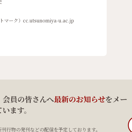
史
ーク）cc.utsunomiya-u.ac.jp
、会員の皆さんへ
最新のお知らせ
をメー
ています。
新刊行物の発刊などの配信を予定しております。