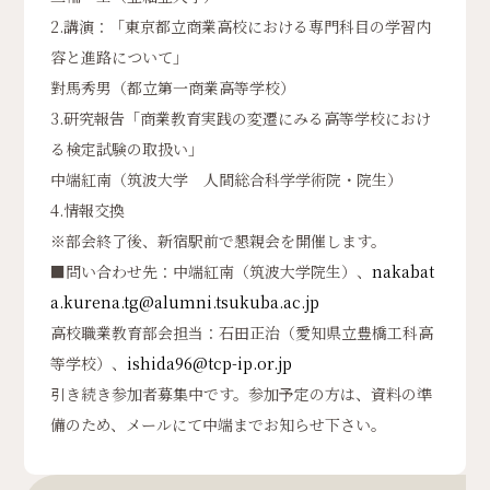
2.講演：「東京都立商業高校における専門科目の学習内
容と進路について」
對馬秀男（都立第一商業高等学校）
3.研究報告「商業教育実践の変遷にみる高等学校におけ
る検定試験の取扱い」
中端紅南（筑波大学 人間総合科学学術院・院生）
4.情報交換
※部会終了後、新宿駅前で懇親会を開催します。
■問い合わせ先：中端紅南（筑波大学院生）、
nakabat
a.kurena.tg@alumni.tsukuba.ac.jp
高校職業教育部会担当：石田正治（愛知県立豊橋工科高
等学校）、
ishida96@tcp-ip.or.jp
引き続き参加者募集中です。参加予定の方は、資料の準
備のため、メールにて中端までお知らせ下さい。