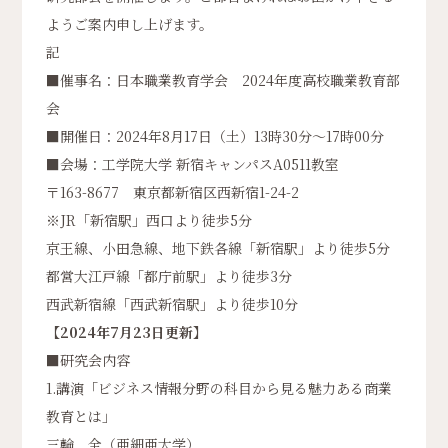
ようご案内申し上げます。
記
■催事名：日本職業教育学会 2024年度高校職業教育部
会
■開催日：2024年8月17日（土）13時30分〜17時00分
■会場：工学院大学 新宿キャンパスA0511教室
〒163-8677 東京都新宿区西新宿1-24-2
※JR「新宿駅」西口より徒歩5分
京王線、小田急線、地下鉄各線「新宿駅」より徒歩5分
都営大江戸線「都庁前駅」より徒歩3分
西武新宿線「西武新宿駅」より徒歩10分
【2024年7月23
日更新】
■研究会内容
1.講演「ビジネス情報分野の科目から見る魅力ある商業
教育とは」
三輪 全（亜細亜大学）