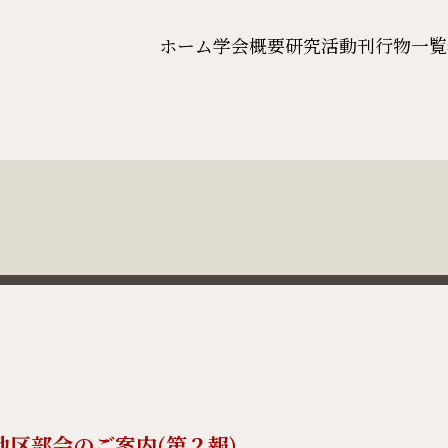
ホーム
学会概要
研究活動
刊行物一覧
地区部会のご案内(第２報)