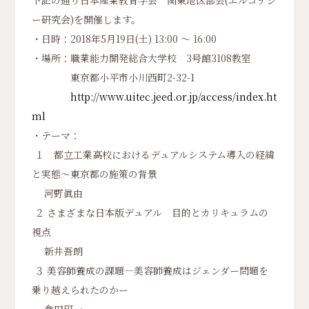
下記の通り日本産業教育学会 関東地区部会(エルゴナジ
ー研究会)を開催します。
・日時：2018年5月19日(土) 13:00 ～ 16:00
・場所：職業能力開発総合大学校 3号館3108教室
東京都小平市小川西町2-32-1
http://www.uitec.jeed.or.jp/access/index.ht
ml
・テーマ：
１ 都立工業高校におけるデュアルシステム導入の経緯
と実態〜東京都の施策の背景
河野眞由
２ さまざまな日本版デュアル 目的とカリキュラムの
視点
新井吾朗
３ 美容師養成の課題―美容師養成はジェンダー問題を
乗り越えられたのかー