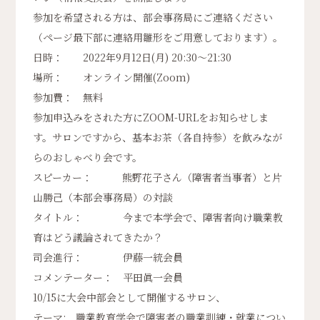
参加を希望される方は、部会事務局にご連絡ください
（ページ最下部に連絡用雛形をご用意しております）。
日時： 2022年9月12日(月) 20:30～21:30
場所： オンライン開催(Zoom)
参加費： 無料
参加申込みをされた方にZOOM-URLをお知らせしま
す。サロンですから、基本お茶（各自持参）を飲みなが
らのおしゃべり会です。
スピーカー： 熊野花子さん（障害者当事者）と片
山勝己（本部会事務局）の対談
タイトル： 今まで本学会で、障害者向け職業教
育はどう議論されてきたか？
司会進行： 伊藤一統会員
コメンテーター： 平田眞一会員
10/15に大会中部会として開催するサロン、
テーマ: 職業教育学会で障害者の職業訓練・就業につい