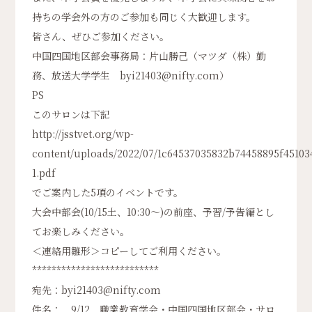
持ちの学会外の方のご参加も同じく大歓迎します。
皆さん、ぜひご参加ください。
中国四国地区部会事務局：片山勝己（マツダ（株）勤
務、放送大学学生 byi21403@nifty.com）
PS
このサロンは下記
http://jsstvet.org/wp-
content/uploads/2022/07/1c64537035832b74458895f45103
1.pdf
でご案内した5項のイベントです。
大会中部会(10/15土、10:30～)の前座、予習/予告編とし
てお楽しみください。
＜連絡用雛形＞コピーしてご利用ください。
**************************
宛先：byi21403@nifty.com
件名： 9/12 職業教育学会・中国四国地区部会・サロ