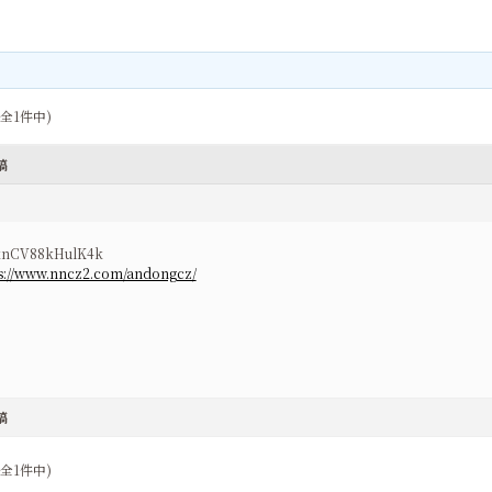
(全1件中)
稿
knCV88kHulK4k
s://www.nncz2.com/andongcz/
稿
(全1件中)