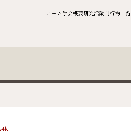
ホーム
学会概要
研究活動
刊行物一覧
K4k