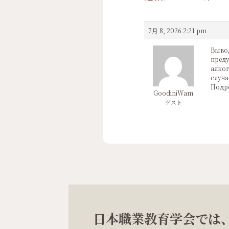
7月 8, 2026 2:21 pm
Вывод
преду
алког
случа
Подро
GoodiniWam
ゲスト
日本職業教育学会では