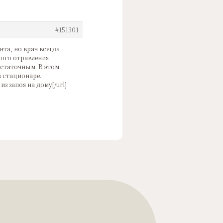
#151301
та, но врач всегда
лого отравления
остаточным. В этом
 стационаре.
из запоя на дому[/url]