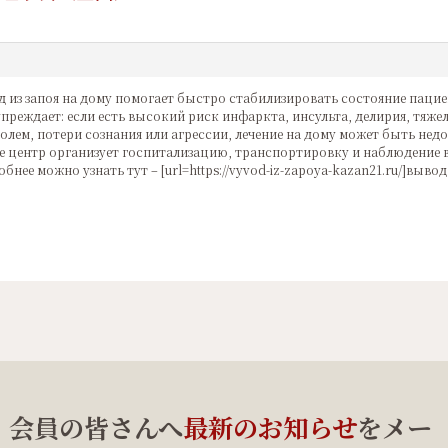
 из запоя на дому помогает быстро стабилизировать состояние пациен
преждает: если есть высокий риск инфаркта, инсульта, делирия, тяже
олем, потери сознания или агрессии, лечение на дому может быть нед
е центр организует госпитализацию, транспортировку и наблюдение в
бнее можно узнать тут – [url=https://vyvod-iz-zapoya-kazan21.ru/]вывод 
、会員の皆さんへ
最新のお知らせ
をメー