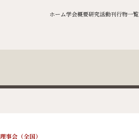
ホーム
学会概要
研究活動
刊行物一覧
4回理事会（全国）