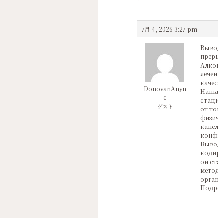
7月 4, 2026 3:27 pm
Вывод
преры
Алког
лечен
качес
DonovanAnyn
Наша 
c
стаци
ゲスト
от то
физич
капел
конфи
Вывод
кодир
он ст
метод
орган
Подр