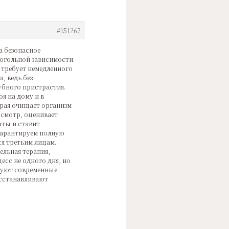
#151267
а безопасное
когольной зависимости.
 требует немедленного
, ведь без
убного пристрастия.
я на дому и в
орая очищает организм
осмотр, оценивает
аты и ставит
гарантируем полную
я третьим лицам.
ельная терапия,
есс не одного дня, но
зуют современные
осстанавливают