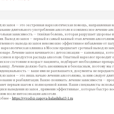
 из запоя — это экстренная наркологическая помощь, направленная н
вание длительного употребления алкоголя и комплексное лечение ал
ольная зависимость — тяжёлая болезнь, которая разрушает здоровье и
ия. Вывод из запоя — первый и самый важный этап лечения алкоголизма
твенного вывода из запоя невозможно эффективное избавление от паг
наркологическая клиника в Москве предлагает срочный вывод из запо
онаре. Лечение запоя начинается с детоксикации — капельницы, кот
ксинов и продуктов распада алкоголя. Опытный нарколог проводит 
еское состояние и возраст пациента, подбирает необходимые препар
ьницу. Лечение должно быть анонимным и безопасным, поэтому мы 
денциальность — ваше имя не разглашается, документы не передаютс
 из запоя — это лишь начало лечения алкоголизма, за ним следует длит
ование и реабилитация. Важно понимать: лечение зависимости — проц
анет первым шагом к полноценной жизни. Наши специалисты исполь
ики выведения из запоя , применяя эффективные , которые быстро в
изм после интоксикации алкоголя .
обнее –
https://vyvod-iz-zapoya-balashiha13-1.ru