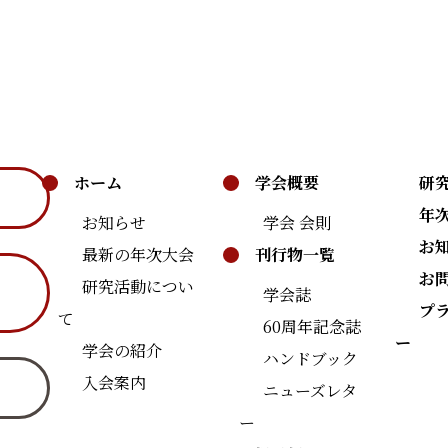
ホーム
学会概要
研
年
お知らせ
学会 会則
お
最新の年次大会
刊行物一覧
お
研究活動につい
学会誌
プ
て
60周年記念誌
ー
学会の紹介
ハンドブック
入会案内
ニューズレタ
ー