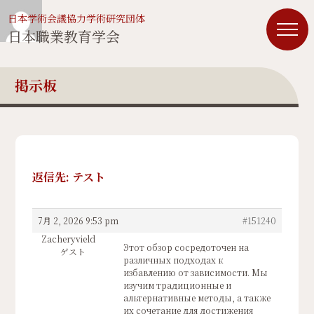
日本学術会議協力学術研究団体
日本職業教育学会
掲示板
返信先: テスト
7月 2, 2026 9:53 pm
#151240
Zacheryvield
Этот обзор сосредоточен на
ゲスト
различных подходах к
избавлению от зависимости. Мы
изучим традиционные и
альтернативные методы, а также
их сочетание для достижения