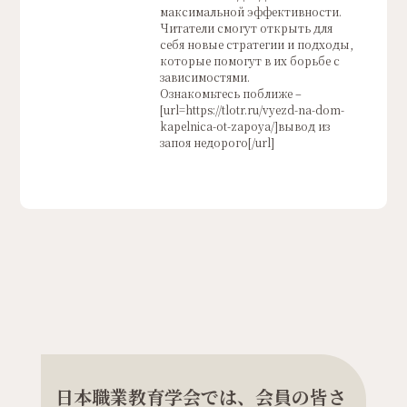
максимальной эффективности.
Читатели смогут открыть для
себя новые стратегии и подходы,
которые помогут в их борьбе с
зависимостями.
Ознакомьтесь поближе –
[url=https://tlotr.ru/vyezd-na-dom-
kapelnica-ot-zapoya/]вывод из
запоя недорого[/url]
日本職業教育学会では、会員の皆さ