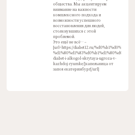
общества. Мы акцентируем
внимание на важности
комплексного подхода и
возможности успешного
восстановления для людей,
столкнувшихся с этой
проблемой.
Это ещё не всё… –
[url=https://diabet12.ru/%d0%b1%d0%b5%d
%d1%80%d1%83%d0%b1%d1%80%d0%b8%d0
diabet-i-alkogol-skrytaya-ugroza-v-
kazhdoj-ryumke/]капельница от
запоя екатеринбург[/url]