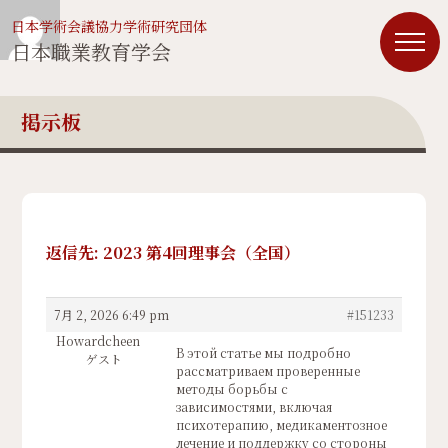
日本学術会議協力学術研究団体
日本職業教育学会
掲示板
返信先: 2023 第4回理事会（全国）
7月 2, 2026 6:49 pm
#151233
Howardcheen
В этой статье мы подробно
ゲスト
рассматриваем проверенные
методы борьбы с
зависимостями, включая
психотерапию, медикаментозное
лечение и поддержку со стороны