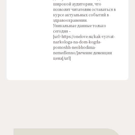
широкой аудитории, что
позволит читателям оставаться в
курсе актуальных событий в
здравоохранении.
Уникальные данные только
сегодня –
[url=https://onelove.su/kak-vyzvat-
narkologa-na-dom-kogda-
pomoshh-neobhodima-
nemedlenno/]лечение деменции
цена[/url]