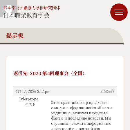
日本学術会議協力学術研究団体
日本職業教育学会
掲示板
返信先: 2023 第4回理事会（全国）
6月 17, 2026 8:12 pm
#150669
Tylerprope
Этот краткий обзор предлагает
ゲスト
сжатую информацию из области
медицины, включая ключевые
факты и последние новости. Мы
стремимся сделать информацию
доступной и понятной для