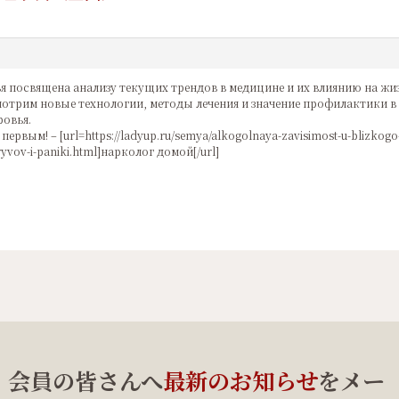
я посвящена анализу текущих трендов в медицине и их влиянию на жи
отрим новые технологии, методы лечения и значение профилактики в
ровья.
первым! – [url=https://ladyup.ru/semya/alkogolnaya-zavisimost-u-blizkogo-p
ryvov-i-paniki.html]нарколог домой[/url]
、会員の皆さんへ
最新のお知らせ
をメー