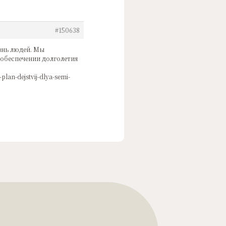
#150638
знь людей. Мы
 обеспечении долголетия
lan-dejstvij-dlya-semi-