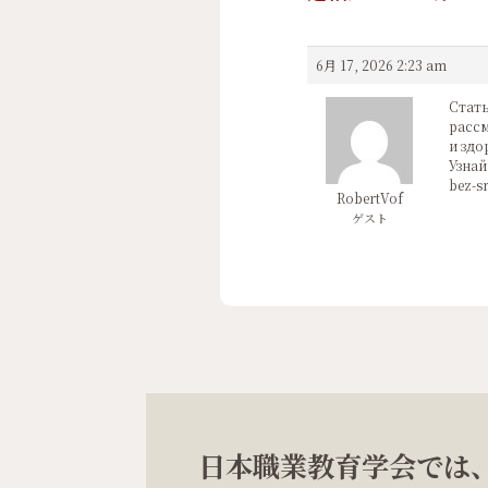
6月 17, 2026 2:23 am
Стать
рассм
и здо
Узнай 
bez-s
RobertVof
ゲスト
日本職業教育学会では