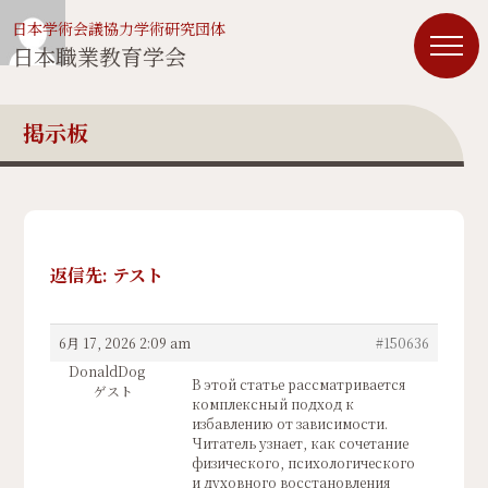
日本学術会議協力学術研究団体
日本職業教育学会
掲示板
返信先: テスト
6月 17, 2026 2:09 am
#150636
DonaldDog
В этой статье рассматривается
ゲスト
комплексный подход к
избавлению от зависимости.
Читатель узнает, как сочетание
физического, психологического
и духовного восстановления