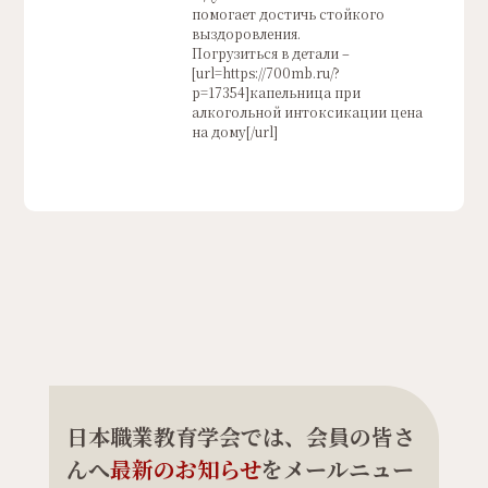
помогает достичь стойкого
выздоровления.
Погрузиться в детали –
[url=https://700mb.ru/?
p=17354]капельница при
алкогольной интоксикации цена
на дому[/url]
日本職業教育学会では、会員の皆さ
んへ
最新のお知らせ
をメールニュー