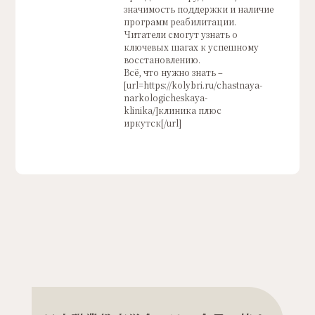
значимость поддержки и наличие
программ реабилитации.
Читатели смогут узнать о
ключевых шагах к успешному
восстановлению.
Всё, что нужно знать –
[url=https://kolybri.ru/chastnaya-
narkologicheskaya-
klinika/]клиника плюс
иркутск[/url]