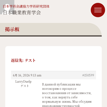
日本学術会議協力学術研究団体
日本職業教育学会
掲示板
返信先: テスト
6月 16, 2026 9:13 am
#150599
LarryDuelp
В данной публикации мы
ゲスト
поговорим о процессе
восстановления от зависимости,
о том, как вернуть себе
нормальную жизнь. Мы обсудим
преодоление трудностей,