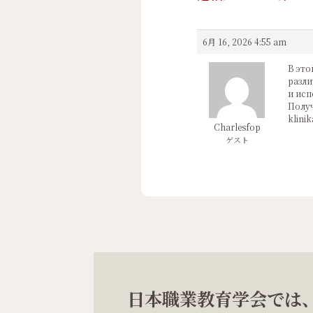
6月 16, 2026 4:55 am
В это
разли
и исп
Получ
klinik
Charlesfop
ゲスト
日本職業教育学会では