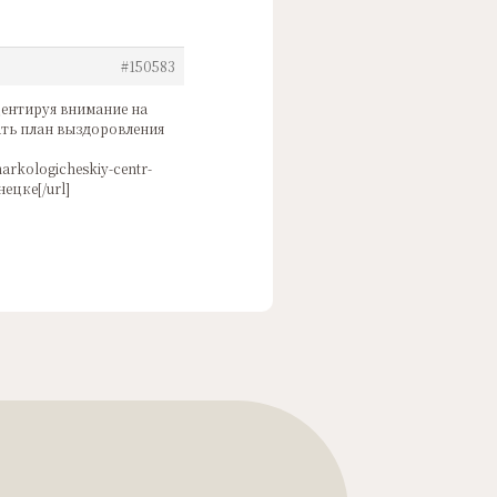
#150583
центируя внимание на
ать план выздоровления
arkologicheskiy-centr-
нецке[/url]