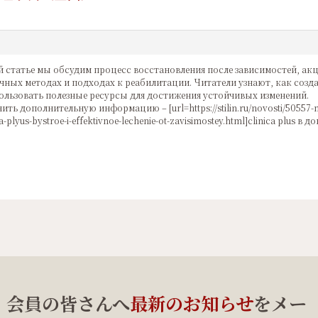
й статье мы обсудим процесс восстановления после зависимостей, ак
чных методах и подходах к реабилитации. Читатели узнают, как созд
ользовать полезные ресурсы для достижения устойчивых изменений.
ить дополнительную информацию – [url=https://stilin.ru/novosti/50557-n
a-plyus-bystroe-i-effektivnoe-lechenie-ot-zavisimostey.html]clinica plus в до
、会員の皆さんへ
最新のお知らせ
をメー