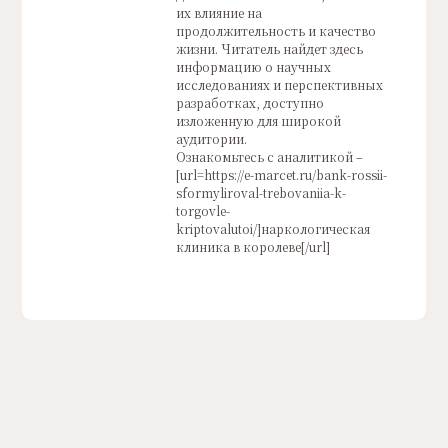
их влияние на
продолжительность и качество
жизни. Читатель найдет здесь
информацию о научных
исследованиях и перспективных
разработках, доступно
изложенную для широкой
аудитории.
Ознакомьтесь с аналитикой –
[url=https://e-marcet.ru/bank-rossii-
sformyliroval-trebovaniia-k-
torgovle-
kriptovalutoi/]наркологическая
клиника в королеве[/url]