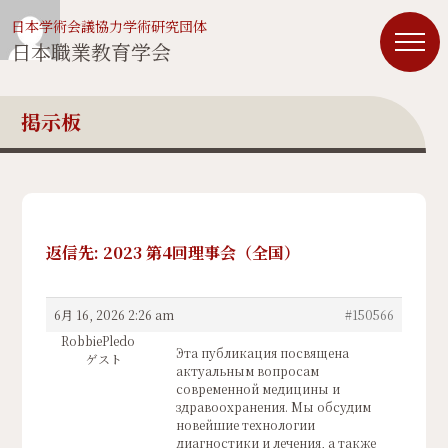
日本学術会議協力学術研究団体
日本職業教育学会
掲示板
返信先: 2023 第4回理事会（全国）
6月 16, 2026 2:26 am
#150566
RobbiePledo
Эта публикация посвящена
ゲスト
актуальным вопросам
современной медицины и
здравоохранения. Мы обсудим
новейшие технологии
диагностики и лечения, а также