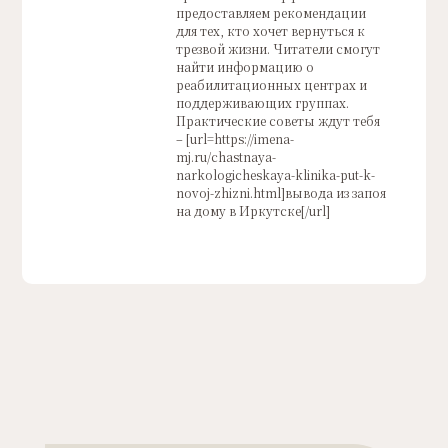
предоставляем рекомендации
для тех, кто хочет вернуться к
трезвой жизни. Читатели смогут
найти информацию о
реабилитационных центрах и
поддерживающих группах.
Практические советы ждут тебя
– [url=https://imena-
mj.ru/chastnaya-
narkologicheskaya-klinika-put-k-
novoj-zhizni.html]вывода из запоя
на дому в Иркутске[/url]