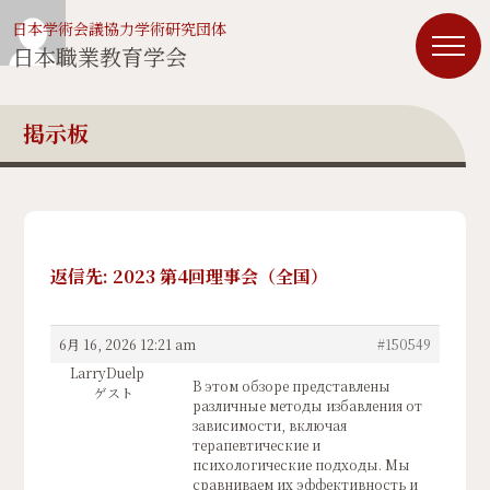
日本学術会議協力学術研究団体
日本職業教育学会
掲示板
返信先: 2023 第4回理事会（全国）
6月 16, 2026 12:21 am
#150549
LarryDuelp
В этом обзоре представлены
ゲスト
различные методы избавления от
зависимости, включая
терапевтические и
психологические подходы. Мы
сравниваем их эффективность и