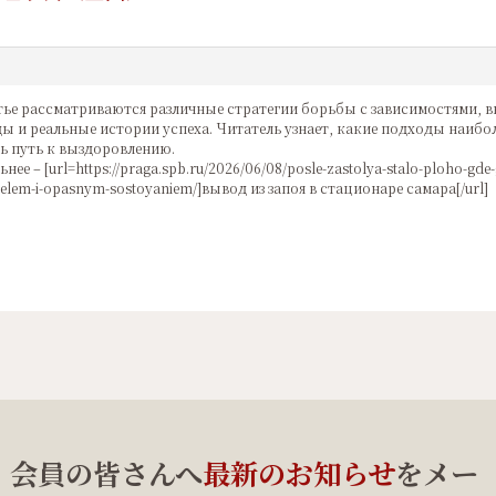
тье рассматриваются различные стратегии борьбы с зависимостями, 
ы и реальные истории успеха. Читатель узнает, какие подходы наибо
ь путь к выздоровлению.
ьнее – [url=https://praga.spb.ru/2026/06/08/posle-zastolya-stalo-ploho-gde
lem-i-opasnym-sostoyaniem/]вывод из запоя в стационаре самара[/url]
、会員の皆さんへ
最新のお知らせ
をメー