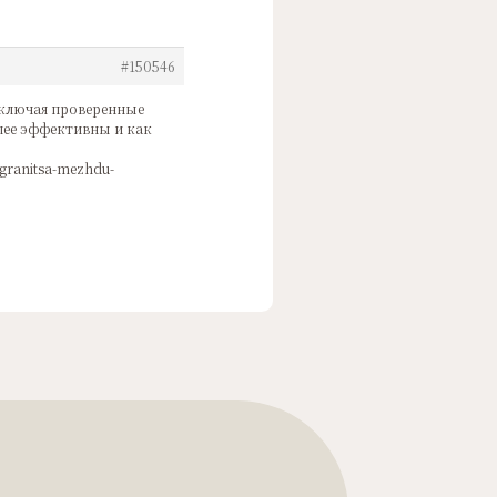
#150546
включая проверенные
лее эффективны и как
-granitsa-mezhdu-