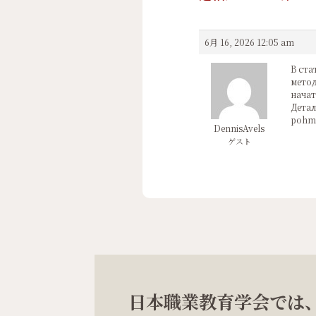
6月 16, 2026 12:05 am
В ста
метод
начат
Детал
pohme
DennisAvels
ゲスト
日本職業教育学会では