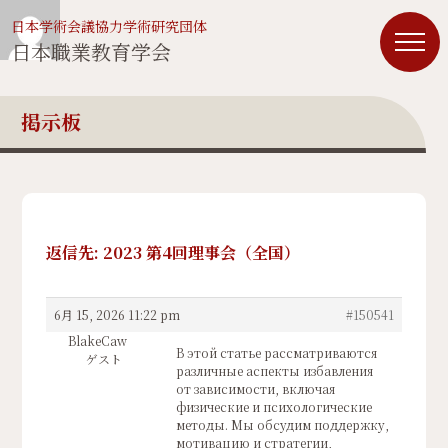
日本学術会議協力学術研究団体
日本職業教育学会
掲示板
返信先: 2023 第4回理事会（全国）
6月 15, 2026 11:22 pm
#150541
BlakeCaw
В этой статье рассматриваются
ゲスト
различные аспекты избавления
от зависимости, включая
физические и психологические
методы. Мы обсудим поддержку,
мотивацию и стратегии,