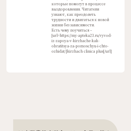
которые помогут в процессе
выздоровления. Читатели
узнают, как преодолеть
трудности и двигаться к новой
жизни без зависимости.
Есть чему поучиться –
[url=https://my-apteka23.ru/vyvod-
iz-zapoya-v-kirzhache-kak-
obratitsya-za-pomoschyu-i-chto-
ozhidat/]kirzhach clinica plus[/url]