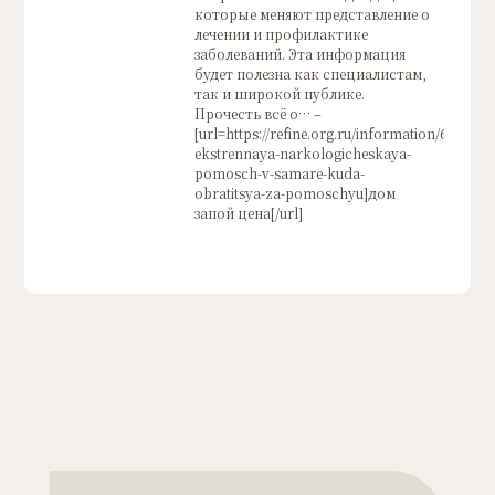
которые меняют представление о
лечении и профилактике
заболеваний. Эта информация
будет полезна как специалистам,
так и широкой публике.
Прочесть всё о… –
[url=https://refine.org.ru/information/65236-
ekstrennaya-narkologicheskaya-
pomosch-v-samare-kuda-
obratitsya-za-pomoschyu]дом
запой цена[/url]