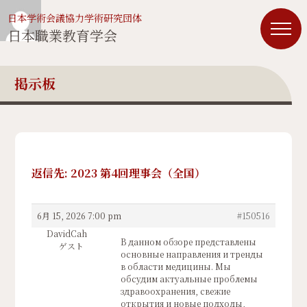
日本学術会議協力学術研究団体
日本職業教育学会
掲示板
返信先: 2023 第4回理事会（全国）
6月 15, 2026 7:00 pm
#150516
DavidCah
В данном обзоре представлены
ゲスト
основные направления и тренды
в области медицины. Мы
обсудим актуальные проблемы
здравоохранения, свежие
открытия и новые подходы,