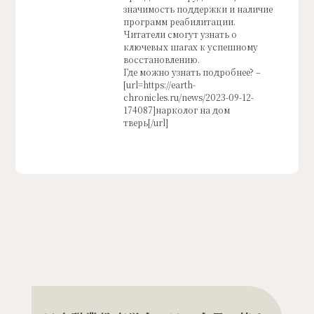
значимость поддержки и наличие
программ реабилитации.
Читатели смогут узнать о
ключевых шагах к успешному
восстановлению.
Где можно узнать подробнее? –
[url=https://earth-
chronicles.ru/news/2023-09-12-
174087]нарколог на дом
тверь[/url]