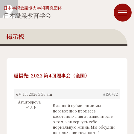
日本学術会議協力学術研究団体
日本職業教育学会
掲示板
返信先: 2023 第4回理事会（全国）
6月 13, 2026 5:56 am
#150472
Arturospova
В данной публикации мы
ゲスト
поговорим о процессе
восстановления от зависимости,
о том, как вернуть себе
нормальную жизнь. Мы обсудим
преодоление трудностей,