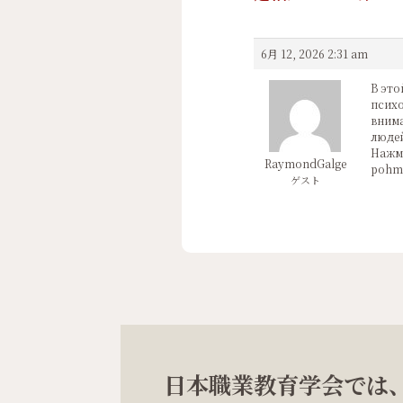
6月 12, 2026 2:31 am
В это
психо
внима
людей
Нажми
RaymondGalge
pohmel
ゲスト
日本職業教育学会では