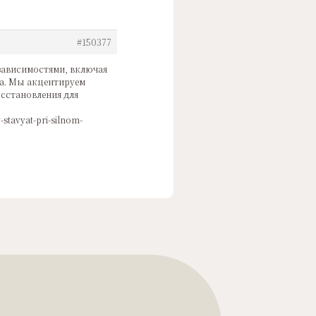
#150377
зависимостями, включая
а. Мы акцентируем
сстановления для
stavyat-pri-silnom-