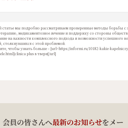
й статье мы подробно рассматриваем проверенные методы борьбы с 
терапию, медикаментозное лечение и поддержку со стороны обществ
ние на важности комплексного подхода и возможности успешного во
, столкнувшихся с этой проблемой.
те, чтобы узнать больше – [url=https://informi.ru/10182-kakie-kapelniczy-
e.html]clinica plus в твери[/url]
、会員の皆さんへ
最新のお知らせ
をメー