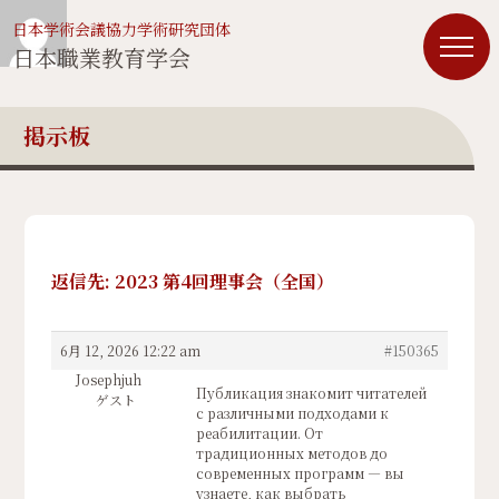
日本学術会議協力学術研究団体
日本職業教育学会
掲示板
返信先: 2023 第4回理事会（全国）
6月 12, 2026 12:22 am
#150365
Josephjuh
Публикация знакомит читателей
ゲスト
с различными подходами к
реабилитации. От
традиционных методов до
современных программ — вы
узнаете, как выбрать