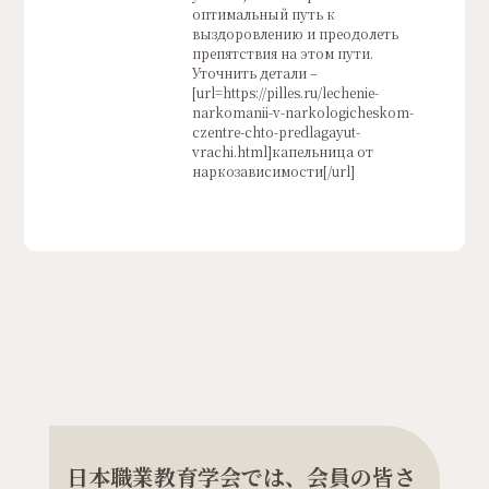
оптимальный путь к
выздоровлению и преодолеть
препятствия на этом пути.
Уточнить детали –
[url=https://pilles.ru/lechenie-
narkomanii-v-narkologicheskom-
czentre-chto-predlagayut-
vrachi.html]капельница от
наркозависимости[/url]
日本職業教育学会では、会員の皆さ