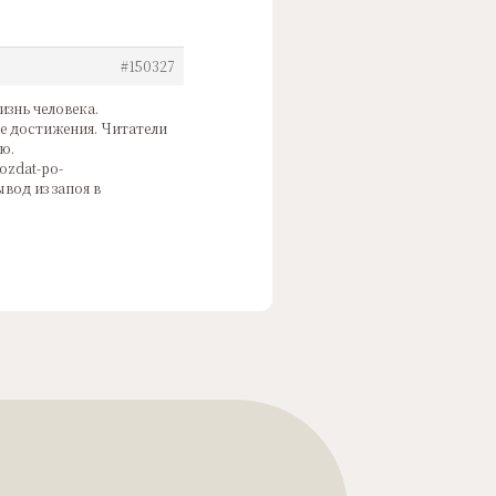
#150327
знь человека.
е достижения. Читатели
ю.
ozdat-po-
ывод из запоя в