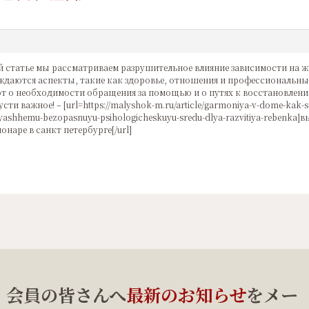
й статье мы рассматриваем разрушительное влияние зависимости на жи
даются аспекты, такие как здоровье, отношения и профессиональны
т о необходимости обращения за помощью и о путях к восстановлени
усти важное! – [url=https://malyshok-m.ru/article/garmoniya-v-dome-kak-s
yashhemu-bezopasnuyu-psihologicheskuyu-sredu-dlya-razvitiya-rebenka]в
онаре в санкт петербурге[/url]
、会員の皆さんへ
最新のお知らせ
をメー