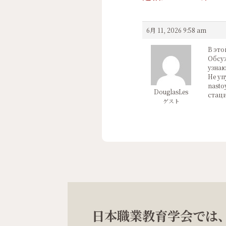
6月 11, 2026 9:58 am
В это
Обсуж
узнаю
Не уп
nasto
DouglasLes
стаци
ゲスト
日本職業教育学会では