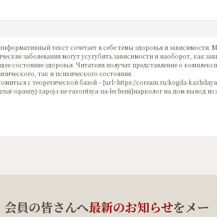
информативный текст сочетает в себе темы здоровья и зависимости. 
ческие заболевания могут усугубить зависимости и наоборот, как за
щее состояние здоровья. Читатели получат представление о комплекс
изического, так и психического состояния.
омиться с теоретической базой – [url=https://coream.ru/kogda-kazhdaya
znat-opasnyj-zapoj-i-ne-razoritsya-na-lechenii]нарколог на дом вывод из з
、会員の皆さんへ
最新のお知らせ
をメー