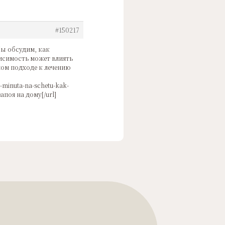
#150217
Мы обсудим, как
висимость может влиять
ном подходе к лечению
-minuta-na-schetu-kak-
апоя на дому[/url]