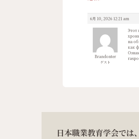
6月 10, 2026 12:21 am
Этот 
хрони
на об
как ф
Ознак
Brandonter
raspo
ゲスト
日本職業教育学会では