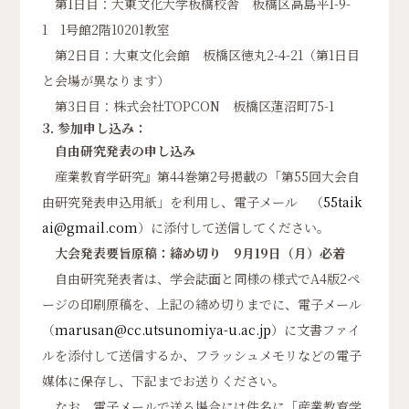
第1日目：大東文化大学板橋校舎 板橋区高島平1-9-
1 1号館2階10201教室
第2日目：大東文化会館 板橋区徳丸2-4-21（第1日目
と会場が異なります）
第3日目：株式会社TOPCON 板橋区蓮沼町75-1
3. 参加申し込み：
自由研究発表の申し込み
産業教育学研究』第44巻第2号掲載の「第55回大会自
由研究発表申込用紙」を利用し、電子メール （
55taik
ai@gmail.com
）に添付して送信してください。
大会発表要旨原稿：締め切り 9月19日（月）必着
自由研究発表者は、学会誌面と同様の様式でA4版2ペ
ージの印刷原稿を、上記の締め切りまでに、電子メール
（
marusan@cc.utsunomiya-u.ac.jp
）に文書ファイ
ルを添付して送信するか、フラッシュメモリなどの電子
媒体に保存し、下記までお送りください。
なお、電子メールで送る場合には件名に「産業教育学