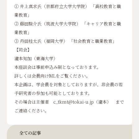
① 井上真求氏（京都府立大学大学院） 「高校教育と職
業教育」
② 藤田駿介氏（筑波大学大学院） 「キャリア教育と職
業教育」
③ 丹田桂太氏（福岡大学） 「社会教育と職業教育」
【司会】
瀧本知加（東海大学）
本座談会は事前申込み制となっております。
詳しくは会員向けMLをご覧ください。
本企画は、学会員を対象としておりますが、非会員の若
手研究者の参加も可能としております。
その場合は主催者 c_tkmt@tokai-u.jp（瀧本） まで
ご連絡ください。
全ての記事