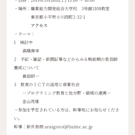
・日時：2019年5月18日(土) 13:00 ～ 16:00
・場所：職業能力開発総合大学校 3号館3108教室
東京都小平市小川西町2-32-1
アクセス
・テーマ：
1 検討中
高橋保幸
2 手記・雑誌・新聞記事などからみる戦前期の美容師
養成について
倉田研一
3 教育のＩＣＴの活用と産業社会
－プログラミング教育と他分野・領域の連携－
金山茂雄
・参加を予定されている方は、幹事宛にお知らせくださ
い。
幹事：新井吾朗 araigoro(@)uitec.ac.jp