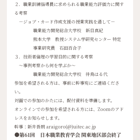
２．職業訓練指導員に求められる職業能力評価力に関す
る考察
－ジョブ・カード作成支援の授業実践を通して－
職業能力開発総合大学校 新目真紀
熊本大学 教授システム学研究センター 特定
事業研究員 石田百合子
３．技術者倫理の学習目的に関する考察
～事例考察から何を学ぶか～
職業能力開発総合大学校 待鳥はる代
参加を希望される方は、事前に幹事宛にご連絡くださ
い。
対面での参加のかたには、配付資料を準備します。
オンラインでの参加を希望される方には、Zoomのアド
レスをお知らせします。
幹事：新井吾朗 araigoro(@)uitec.ac.jp
●第61回 日本職業教育学会 関東地区部会終了