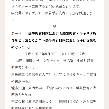
ウムのテーマに関する公開研究会を行います。
学会員に限らず、多くの若手研究者の参加を歓迎しま
す。
記
テーマ：
「高等教育段階における職業教育・キャリア教
育をどう論じるか？〜高等教育段階における移行支援を
めぐって〜」
日時：2018年8月28日（火）13時〜17時
場所：福岡大学 文系センター棟13階 学部共通室
発表者とテーマ
京免徹雄（愛知教育大学）「大学におけるキャリア教育
の視点から」
瀧本知加（東海大学）「専門学校における職業教育と専
門職大学制度」
吉留久晴（鹿児島国際大学）「国際的視点からみた高等
教育段階における職業教育」